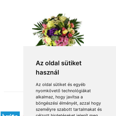
Az oldal sütiket
használ
from HUF24,720
Az oldal sütiket és egyéb
nyomkövető technológiákat
alkalmaz, hogy javítsa a
böngészési élményét, azzal hogy
Accepted payment methods
személyre szabott tartalmakat és
célzott hirdetéseket jelenít meg,