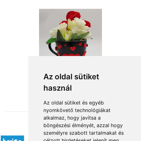
Az oldal sütiket
használ
from HUF11,360
Az oldal sütiket és egyéb
nyomkövető technológiákat
alkalmaz, hogy javítsa a
böngészési élményét, azzal hogy
Accepted payment methods
személyre szabott tartalmakat és
célzott hirdetéseket jelenít meg,