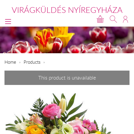
VIRÁGKÜLDÉS NYÍREGYHÁZA
Home
Products
This product is unavailable