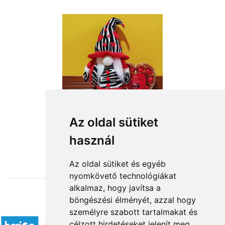
Az oldal sütiket
használ
from HUF16,360
Az oldal sütiket és egyéb
nyomkövető technológiákat
alkalmaz, hogy javítsa a
böngészési élményét, azzal hogy
Accepted payment methods
személyre szabott tartalmakat és
célzott hirdetéseket jelenít meg,