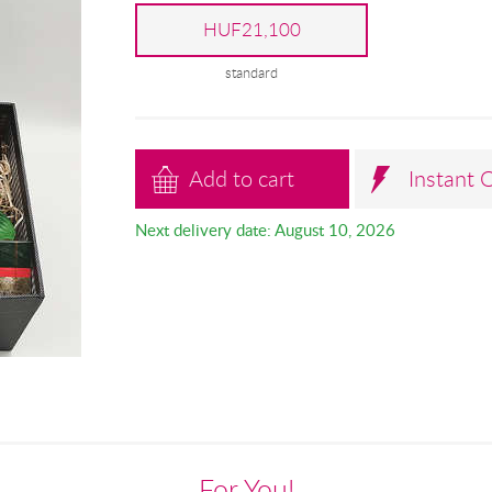
HUF21,100
standard
Add to cart
Instant 
Next delivery date: August 10, 2026
For You!