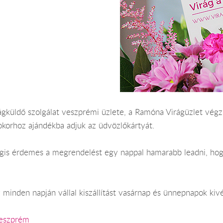
ágküldő szolgálat veszprémi üzlete, a Ramóna Virágüzlet végzi
okorhoz ajándékba adjuk az üdvözlőkártyát.
 Mégis érdemes a megrendelést egy nappal hamarabb leadni, ho
minden napján vállal kiszállítást vasárnap és ünnepnapok kivé
Veszprém