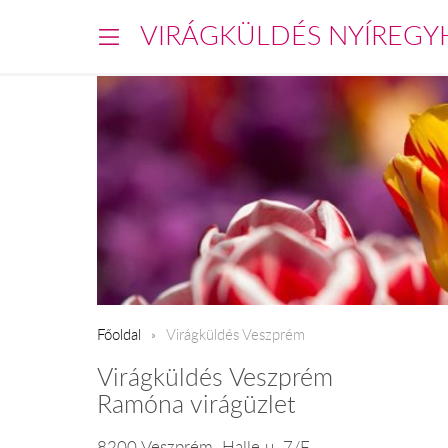
VIRÁGKÜLDÉS NYÍREGY
Főoldal
Virágküldés Veszprém
Virágküldés Veszprém
Ramóna virágüzlet
8200 Veszprém, Halle u. 7/F