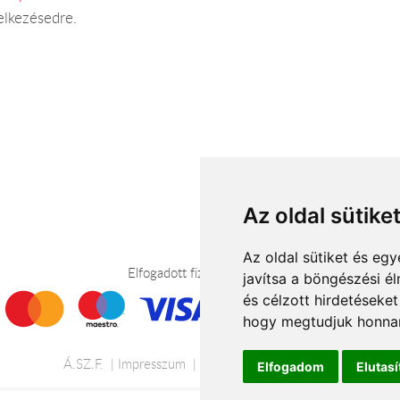
elkezésedre.
Az oldal sütike
Az oldal sütiket és e
Elfogadott fizetési módok
javítsa a böngészési é
és célzott hirdetéseket
hogy megtudjuk honnan
Á.SZ.F.
Impresszum
Adatkezelési tájékoztató
Elfogadom
Elutas