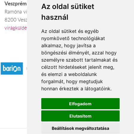
Veszprém
Az oldal sütiket
Ramóna virágüzlet
használ
8200 Veszprém, Halle u. 7/F
virágküldés Veszprém
Az oldal sütiket és egyéb
nyomkövető technológiákat
alkalmaz, hogy javítsa a
böngészési élményét, azzal hogy
Elfogadott fizetési módok
személyre szabott tartalmakat és
célzott hirdetéseket jelenít meg,
és elemzi a weboldalunk
forgalmát, hogy megtudjuk
honnan érkeztek a látogatóink.
Á.SZ.F.
Elfogadom
Impresszum
Elutasítom
Adatkezelési tájékoztató
Beállítások megváltoztatása