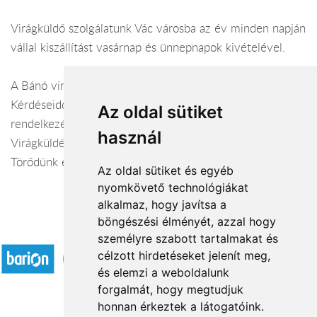
Virágküldő szolgálatunk Vác városba az év minden napján
vállal kiszállítást vasárnap és ünnepnapok kivételével.
A Bánó virágüzlet webáruháza:
virágküldés Vác
Kérdéseiddel kapcsolatban örömmel állunk
Az oldal sütiket
rendelkezésedre.
használ
Virágküldés Vác
Törődünk egymással
Az oldal sütiket és egyéb
nyomkövető technológiákat
alkalmaz, hogy javítsa a
böngészési élményét, azzal hogy
Elfogadott fizetési módok
személyre szabott tartalmakat és
célzott hirdetéseket jelenít meg,
és elemzi a weboldalunk
forgalmát, hogy megtudjuk
honnan érkeztek a látogatóink.