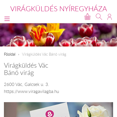
VIRÁGKÜLDÉS NYÍREGYHÁZA
Főoldal
Virágküldés Vác Bánó virág
Virágküldés Vác
Bánó virág
2600 Vác, Galcsek u. 3.
https://www.viragavilagba.hu