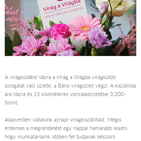
A virágküldést Vácra a Virág a Világba virágküldő
szolgálat váci üzlete, a Bánó virágüzlet végzi. A kiszállítás
ára Vácra és 15 kilométeres vonzáskörzetébe 3.200.-
forint.
Alapvetően vállalunk aznapi virágkiszállítást. Mégis
érdemes a megrendelést egy nappal hamarabb leadni,
hogy munkatársaink időben fel tudjanak készülni.