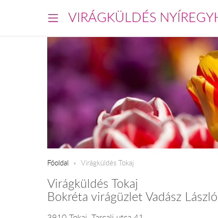
VIRÁGKÜLDÉS NYÍREGY
Főoldal
Virágküldés Tokaj
Virágküldés Tokaj
Bokréta virágüzlet Vadász Lászl
3910 Tokaj, Tarcali utca 41.