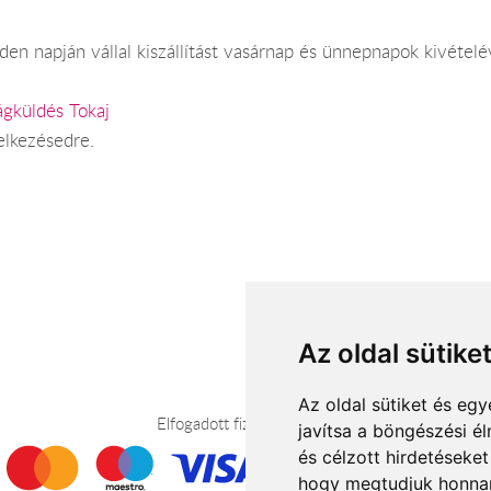
en napján vállal kiszállítást vasárnap és ünnepnapok kivételé
ágküldés Tokaj
elkezésedre.
Az oldal sütike
Az oldal sütiket és e
Elfogadott fizetési módok
javítsa a böngészési é
és célzott hirdetéseket
hogy megtudjuk honnan