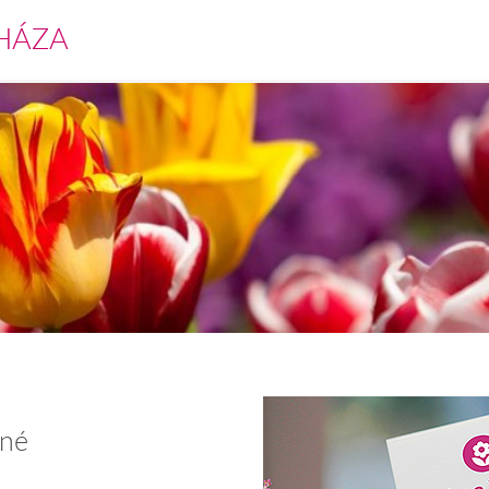
HÁZA
óné