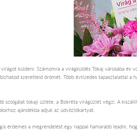
él virágot küldeni. Számomra a virágküldés Tokaj városába és
bízhatod szeretteid örömét. Több évtizedes tapasztalattal a 
ő szolgálat tokaji üzlete, a Bokréta virágüzlet végzi. A kiszáll
okorhoz ajándékba adjuk az üdvözlőkártyát.
Mégis érdemes a megrendelést egy nappal hamarabb leadni, hog