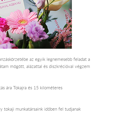
 vonzáskörzetébe az egyik legnemesebb feladat a
hátam mögött, alázattal és diszkrécióval végzem
ítás ára Tokajra és 15 kilométeres
y tokaji munkatársaink időben fel tudjanak