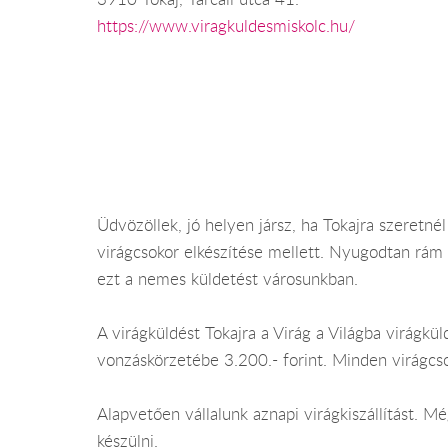
https://www.viragkuldesmiskolc.hu/
Üdvözöllek, jó helyen jársz, ha Tokajra szeretn
virágcsokor elkészítése mellett. Nyugodtan rám 
ezt a nemes küldetést városunkban.
A virágküldést Tokajra a Virág a Világba virágküld
vonzáskörzetébe 3.200.- forint. Minden virágcs
Alapvetően vállalunk aznapi virágkiszállítást. 
készülni.