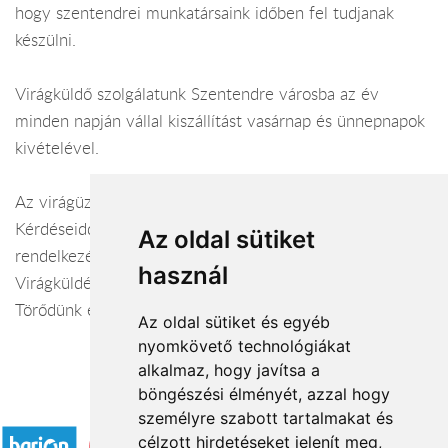
hogy szentendrei munkatársaink időben fel tudjanak
készülni.
Virágküldő szolgálatunk Szentendre városba az év
minden napján vállal kiszállítást vasárnap és ünnepnapok
kivételével.
Az virágüzlet webáruháza:
virágküldés Szentendre
Kérdéseiddel kapcsolatban örömmel állunk
Az oldal sütiket
rendelkezésedre.
használ
Virágküldés Szentendre
Törődünk egymással
Az oldal sütiket és egyéb
nyomkövető technológiákat
alkalmaz, hogy javítsa a
böngészési élményét, azzal hogy
Elfogadott fizetési módok
személyre szabott tartalmakat és
célzott hirdetéseket jelenít meg,