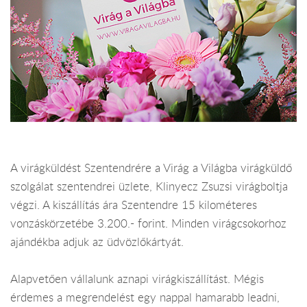
A virágküldést Szentendrére a Virág a Világba virágküldő
szolgálat szentendrei üzlete, Klinyecz Zsuzsi virágboltja
végzi. A kiszállítás ára Szentendre 15 kilométeres
vonzáskörzetébe 3.200.- forint. Minden virágcsokorhoz
ajándékba adjuk az üdvözlőkártyát.
Alapvetően vállalunk aznapi virágkiszállítást. Mégis
érdemes a megrendelést egy nappal hamarabb leadni,