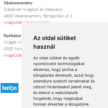
Vásárosnamény
Szépérzék Virágbolt és Dekoráció
4800 Vásárosnamény, Beregszászi út 1.
virágküldés Vásárosnamény
Nyírbátor
Az oldal sütiket
Virágék Virágboltja
használ
4300 Nyírbátor, Szentvér u. 15.
virágküldés Nyírbátor
Az oldal sütiket és egyéb
nyomkövető technológiákat
alkalmaz, hogy javítsa a
böngészési élményét, azzal hogy
Elfogadott fizetési módok
személyre szabott tartalmakat és
célzott hirdetéseket jelenít meg,
és elemzi a weboldalunk
forgalmát, hogy megtudjuk
honnan érkeztek a látogatóink.