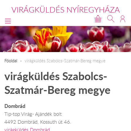
VIRÁGKÜLDÉS NYÍREGYHÁZA
Főoldal
virágküldés Szabolcs-Szatmár-Bereg megye
virágküldés Szabolcs-
Szatmár-Bereg megye
Dombrád
Tip-top Virág- Ajándék bolt
4492 Dombrád, Kossuth út 46.
virágküldés Dombrád