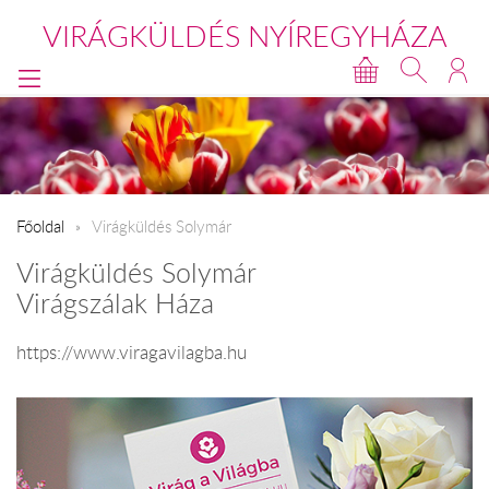
VIRÁGKÜLDÉS NYÍREGYHÁZA
Főoldal
Virágküldés Solymár
Virágküldés Solymár
Virágszálak Háza
https://www.viragavilagba.hu