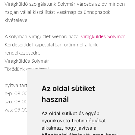
Virágküldő szolgálatunk Solymár városba az év minden
napján vállal kiszállítást vasárnap és ünnepnapok
kivételével.
A solymári virágüzlet webáruháza:
virágküldés Solymár
Kérdéseiddel kapcsolatban örömmel állunk
rendelkezésedre.
Virágküldés Solymár
Törődünk egymással
nyitva tartás:
Az oldal sütiket
h-p: 08:00-20:00
használ
szo: 08:00-20:00
vas: 09:00-16:00
Az oldal sütiket és egyéb
nyomkövető technológiákat
alkalmaz, hogy javítsa a