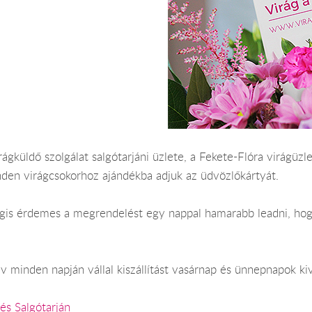
ágküldő szolgálat salgótarjáni üzlete, a Fekete-Flóra virágüzlet
nden virágcsokorhoz ajándékba adjuk az üdvözlőkártyát.
Mégis érdemes a megrendelést egy nappal hamarabb leadni, hog
v minden napján vállal kiszállítást vasárnap és ünnepnapok ki
és Salgótarján