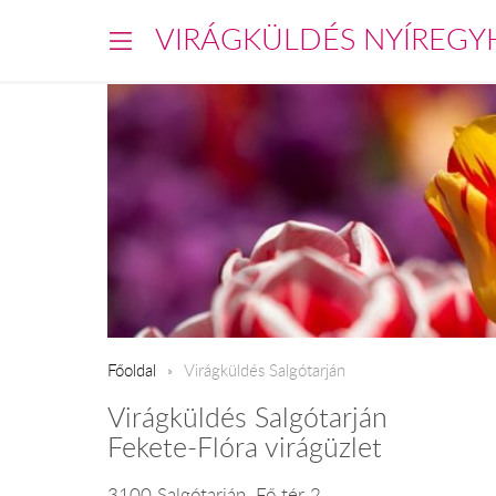
VIRÁGKÜLDÉS NYÍREGY
Főoldal
Virágküldés Salgótarján
Virágküldés Salgótarján
Fekete-Flóra virágüzlet
3100 Salgótarján, Fő tér 2.