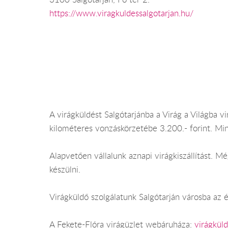
https://www.viragkuldessalgotarjan.hu/
A virágküldést Salgótarjánba a Virág a Világba vir
kilométeres vonzáskörzetébe 3.200.- forint. Mi
Alapvetően vállalunk aznapi virágkiszállítást. 
készülni.
Virágküldő szolgálatunk Salgótarján városba az é
A Fekete-Flóra virágüzlet webáruháza:
virágküld