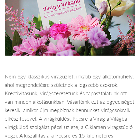
Nem egy klasszikus virágüzlet, inkább egy alkotóműhely,
ahol megrendelésre születnek a legszebb csokrok.
Kreativitásunk, virágszeretetünk és tapasztalatunk ott
van minden alkotásunkban. Vásárlóink ezt az egyediséget
keresik, amikor újra megbíznak bennünket virágcsokraik
elkészítésével. A virágküldést Pécsre a Virág a Világba
virágküldő szolgálat pécsi üzlete, a Ciklámen virágstúdió
végzi. A kiszállítás ára Pécsre és 15 kilométeres