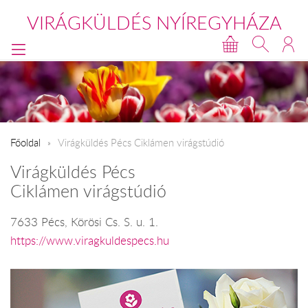
VIRÁGKÜLDÉS NYÍREGYHÁZA
Főoldal
Virágküldés Pécs Ciklámen virágstúdió
Virágküldés Pécs
Ciklámen virágstúdió
7633 Pécs, Körösi Cs. S. u. 1.
https://www.viragkuldespecs.hu