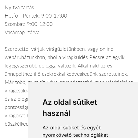
Nyitva tartás:
Hétfő - Péntek: 9:00-17:00
Szombat: 9:00-12:00
Vasárnap: zárva
Szeretettel várjuk virágüzletünkben, vagy online
webáruházunkban, ahol a virágküldés Pécsre az egyik
legegyszerűbb dologgá változik. Alkalmakhoz és
ünnepelthez illő csokrokkal kedveskedünk szeretteinek.
Már több, mint tíz véve örvendeztetjük meg vásárlóinkat
virágcsokrainkkal. Munkánkban törekszünk a harmóniára
és az eleganciára, emellett viárágküldés terén a
Az oldal sütiket
pontosságra. Kompozícióinkba csak a legfrissebb
használ
virágokat használjuk, ezért igen hosszú váza állósággal
büszkélkedhetünk. Látogasson el hozzánk, megéri!
Az oldal sütiket és egyéb
nyomkövető technológiákat