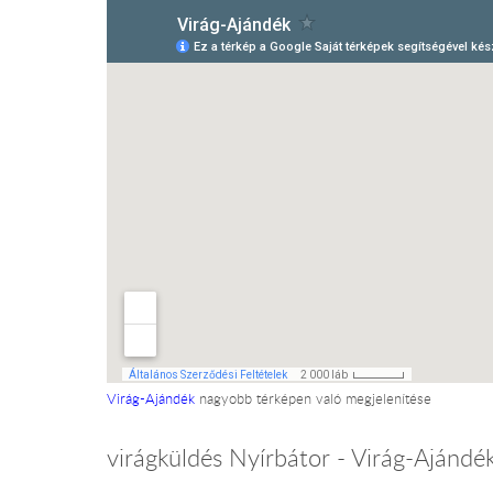
Virág-Ajándék
nagyobb térképen való megjelenítése
virágküldés Nyírbátor - Virág-Ajándé