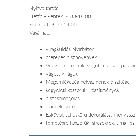
Nyitva tartás:
Hétfő - Péntek: 8:00-18:00
Szombat: 9:00-14:00
Vasárnap: -
virágküldés Nyírbátor
cserepes dísznövények
Virágkompozíciók, vágott és cserepes vi
vágott virágok
Megemlékezés helyszínének díszítése
kegyeleti koszorúk, készítmények
díszcsomagolás
ajándékcsokrok
Esküvok teljesköru dekorálása: menyasszo
temetésre koszorúk, sírcsokrok, urna- és 