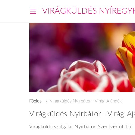
VIRÁGKÜLDÉS NYÍREGY
Főoldal
virágküldés Nyírbátor - Virág-Ajándék
Virágküldés Nyírbátor - Virág-A
Virágküldő szolgálat Nyírbátor, Szentvér út 15.