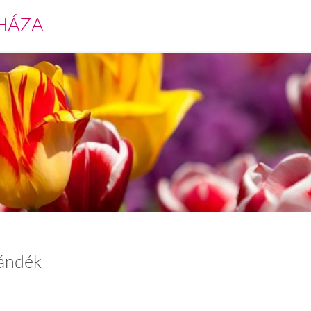
HÁZA
jándék