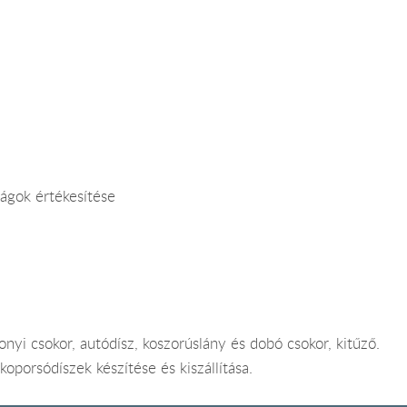
rágok értékesítése
nyi csokor, autódísz, koszorúslány és dobó csokor, kitűző.
koporsódíszek készítése és kiszállítása.