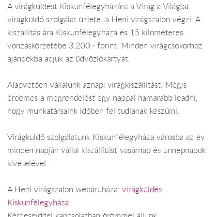
A virágküldést Kiskunfélegyházára a Virág a Világba
virágküldő szolgálat üzlete, a Heni virágszalon végzi. A
kiszállítás ára Kiskunfélegyháza és 15 kilométeres
vonzáskörzetébe 3.200.- forint. Minden virágcsokorhoz
ajándékba adjuk az üdvözlőkártyát.
Alapvetően vállalunk aznapi virágkiszállítást. Mégis
érdemes a megrendelést egy nappal hamarabb leadni,
hogy munkatársaink időben fel tudjanak készülni.
Virágküldő szolgálatunk Kiskunfélegyháza városba az év
minden napján vállal kiszállítást vasárnap és ünnepnapok
kivételével.
A Heni virágszalon webáruháza:
virágküldés
Kiskunfélegyháza
Kérdéseiddel kapcsolatban örömmel állunk