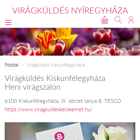
VIRÁGKÜLDÉS NYÍREGYHÁZA
Főoldal
Virágküldés Kiskunfélegyháza
Virágküldés Kiskunfélegyháza
Heni virágszalon
6100 Kiskunfélegyháza, IX. körzet tanya 8. TESCO
https://www.viragkuldeskecskemet.hu/