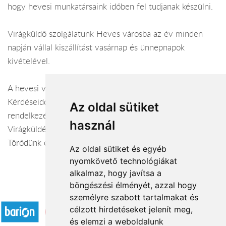
hogy hevesi munkatársaink időben fel tudjanak készülni.
Virágküldő szolgálatunk Heves városba az év minden
napján vállal kiszállítást vasárnap és ünnepnapok
kivételével.
A hevesi virágüzlet webáruháza:
virágküldés Heves
Kérdéseiddel kapcsolatban örömmel állunk
Az oldal sütiket
rendelkezésedre.
használ
Virágküldés Heves
Törődünk egymással
Az oldal sütiket és egyéb
nyomkövető technológiákat
alkalmaz, hogy javítsa a
böngészési élményét, azzal hogy
Elfogadott fizetési módok
személyre szabott tartalmakat és
célzott hirdetéseket jelenít meg,
és elemzi a weboldalunk