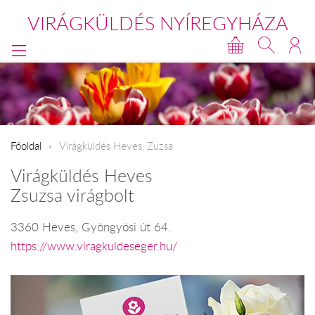
VIRÁGKÜLDÉS NYÍREGYHÁZA
Főoldal
Virágküldés Heves, Zuzsa
Virágküldés Heves
Zsuzsa virágbolt
3360 Heves, Gyöngyösi út 64.
https://www.viragkuldeseger.hu/