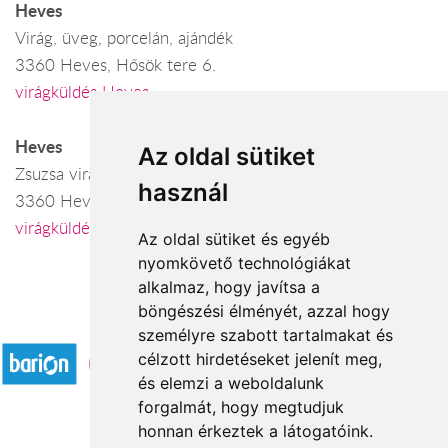
Heves
Virág, üveg, porcelán, ajándék
3360 Heves, Hősök tere 6.
virágküldés Heves
Heves
Az oldal sütiket
Zsuzsa virágbolt
használ
3360 Heves, Gyöngyösi u. 64.
virágküldés Heves
Az oldal sütiket és egyéb
nyomkövető technológiákat
alkalmaz, hogy javítsa a
böngészési élményét, azzal hogy
Elfogadott fizetési módok
személyre szabott tartalmakat és
célzott hirdetéseket jelenít meg,
és elemzi a weboldalunk
forgalmát, hogy megtudjuk
honnan érkeztek a látogatóink.