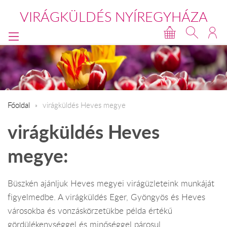
VIRÁGKÜLDÉS NYÍREGYHÁZA
Főoldal
virágküldés Heves megye
virágküldés Heves
megye:
Büszkén ajánljuk Heves megyei virágüzleteink munkáját
figyelmedbe. A virágküldés Eger, Gyöngyös és Heves
városokba és vonzáskörzetükbe példa értékű
gördülékenységgel és minőséggel párosul.