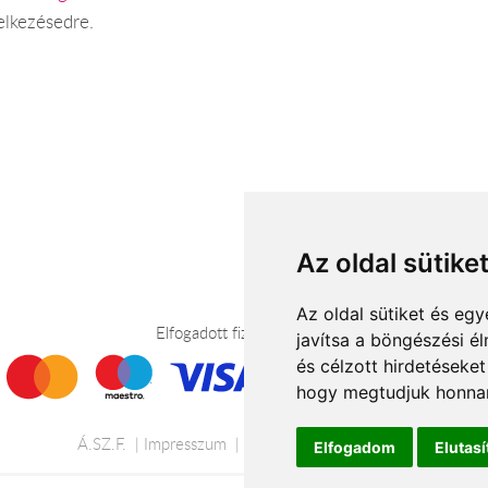
elkezésedre.
Az oldal sütike
Az oldal sütiket és e
Elfogadott fizetési módok
javítsa a böngészési é
és célzott hirdetéseket
hogy megtudjuk honnan
Á.SZ.F.
Impresszum
Adatkezelési tájékoztató
Elfogadom
Elutas