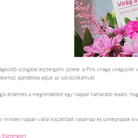
gküldő szolgálat esztergomi üzlete, a Pilis virága virágüzlet 
okorhoz ajándékba adjuk az üdvözlőkártyát.
 Mégis érdemes a megrendelést egy nappal hamarabb leadni, ho
 minden napján vállal kiszállítást vasárnap és ünnepnapok kiv
s Esztergom