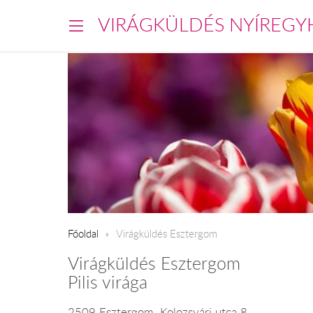
VIRÁGKÜLDÉS NYÍREGY
Főoldal
Virágküldés Esztergom
Virágküldés Esztergom
Pilis virága
2509 Esztergom, Kolozsvári utca 8