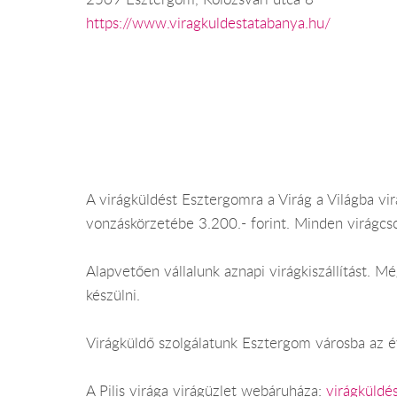
https://www.viragkuldestatabanya.hu/
A virágküldést Esztergomra a Virág a Világba virá
vonzáskörzetébe 3.200.- forint. Minden virágcs
Alapvetően vállalunk aznapi virágkiszállítást.
készülni.
Virágküldő szolgálatunk Esztergom városba az év
A Pilis virága virágüzlet webáruháza:
virágküldé