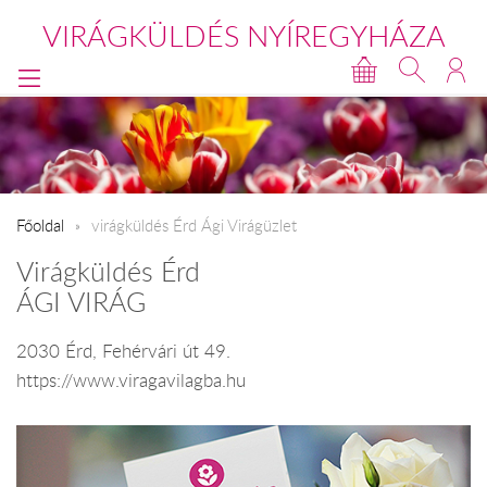
VIRÁGKÜLDÉS NYÍREGYHÁZA
Főoldal
virágküldés Érd Ági Virágüzlet
Virágküldés Érd
ÁGI VIRÁG
2030 Érd, Fehérvári út 49.
https://www.viragavilagba.hu