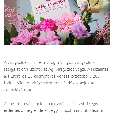
A virágküldést Érdre a Virág a Világba virágküldő
szolgálat érdi üzlete, az Ági virágüzlet végzi. A kiszállítás
ára Érdre és 15 kilométeres vonzáskörzetébe 3.200.-
forint. Minden virágcsokorhoz ajándékba adjuk az
üdvözlőkártyát.
Alapvetően vállalunk aznapi virágkiszállítást. Mégis
érdemes a megrendelést egy nappal hamarabb leadni,