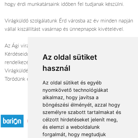
hogy érdi munkatársaink időben fel tudjanak készülni.
Virágküldő szolgálatunk Érd városba az év minden napján
vállal kiszállítást vasárnap és ünnepnapok kivételével.
Az Ági virágüzlet virágüzlet webáruháza:
virágküldés Érd
Kérdéseiddel kapcsolatban örömmel állunk
Az oldal sütiket
rendelkezésedre.
használ
Virágküldés Érd
Törődünk egymással
Az oldal sütiket és egyéb
nyomkövető technológiákat
alkalmaz, hogy javítsa a
böngészési élményét, azzal hogy
Elfogadott fizetési módok
személyre szabott tartalmakat és
célzott hirdetéseket jelenít meg,
és elemzi a weboldalunk
forgalmát, hogy megtudjuk