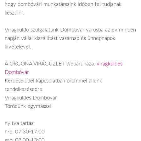
hogy dombóvári munkatársaink időben fel tudjanak
készülni.
Virágküldő szolgálatunk Dombóvár városba az év minden
napján vállal kiszállítást vasárnap és ünnepnapok
kivételével.
A ORGONA VIRÁGÜZLET webáruháza:
virágküldés
Dombóvár
Kérdéseiddel kapcsolatban örömmel állunk
rendelkezésedre.
Virágküldés Dombóvár
Törődünk egymással
nyitva tartás:
h-p: 07:30-17:00
szo: 08:00-13:00