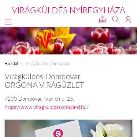
VIRÁGKÜLDÉS NYÍREGYHÁZA
Főoldal
Virágküldés Dombóvár
Virágküldés Dombóvár
ORGONA VIRÁGÜZLET
7200 Dombóvár, Ivanich u. 25.
https://www.viragkuldesszekszard.hu/