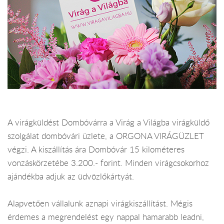
A virágküldést Dombóvárra a Virág a Világba virágküldő
szolgálat dombóvári üzlete, a ORGONA VIRÁGÜZLET
végzi. A kiszállítás ára Dombóvár 15 kilométeres
vonzáskörzetébe 3.200.- forint. Minden virágcsokorhoz
ajándékba adjuk az üdvözlőkártyát.
Alapvetően vállalunk aznapi virágkiszállítást. Mégis
érdemes a megrendelést egy nappal hamarabb leadni,