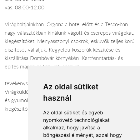
vas: 08:00-12:00
Virágboltjainkban: Orgona a hotel előtt és a Tesco-ban
nagy választékban kínálunk vágott és cserepes virágokat,
kiegészítőket. Menyasszonyi csokrok, esküvők teljes körű
díszítését vállaljuk. Kegyeleti koszorúk készítése és
kiszállítása Dombóvár környékén. Kertfenntartás- és
építés magán és közületi célra is!
tevékenység:
Az oldal sütiket
Virágküldés Dombóvár. Vágott- és cserepes virágok, dísz-
használ
és gyümölcsfák, cserjék, Florasca virágföldek,
kiegészítők. Menyasszonyi csokrok, esküvői dekorációk
Az oldal sütiket és egyéb
nyomkövető technológiákat
alkalmaz, hogy javítsa a
böngészési élményét, azzal hogy
Elfogadott fizetési módok