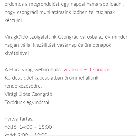
érdemes a megrendelést egy nappal hamarabb leadni,
hogy csongrádi munkatársaink időben fel tudjanak
készülni.
Virágküldő szolgálatunk Csongrád városba az év minden
napján vállal kiszállítást vasárnap és ünnepnapok
kivételével.
A Flóra virág webáruháza:
virágküldés Csongrád
Kérdéseiddel kapcsolatban örömmel állunk
rendelkezésedre.
Virágküldés Csongrád
Törődünk egymással
nyitva tartás:
hétfő: 14:00 – 18:00
kedd: 9:00 – 18:00