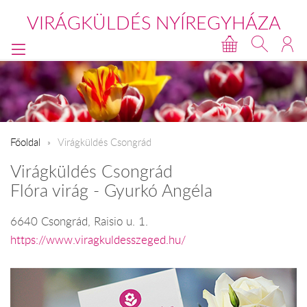
VIRÁGKÜLDÉS NYÍREGYHÁZA
Főoldal
Virágküldés Csongrád
Virágküldés Csongrád
Flóra virág - Gyurkó Angéla
6640 Csongrád, Raisio u. 1.
https://www.viragkuldesszeged.hu/