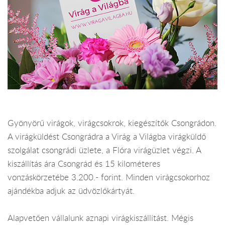
Gyönyörű virágok, virágcsokrok, kiegészítők Csongrádon.
A virágküldést Csongrádra a Virág a Világba virágküldő
szolgálat csongrádi üzlete, a Flóra virágüzlet végzi. A
kiszállítás ára Csongrád és 15 kilométeres
vonzáskörzetébe 3.200.- forint. Minden virágcsokorhoz
ajándékba adjuk az üdvözlőkártyát.
Alapvetően vállalunk aznapi virágkiszállítást. Mégis