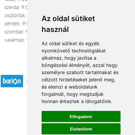
szerda: 9:00 – 18:00
csütörtök: 9:00 – 18:00
Az oldal sütiket
péntek: 9:00 – 18:00
használ
szombat: 9:00 – 12:00
vasárnap: 9:00 – 12:00
Az oldal sütiket és egyéb
nyomkövető technológiákat
alkalmaz, hogy javítsa a
böngészési élményét, azzal hogy
Elfogadott fizetési módok
személyre szabott tartalmakat és
célzott hirdetéseket jelenít meg,
és elemzi a weboldalunk
forgalmát, hogy megtudjuk
honnan érkeztek a látogatóink.
Á.SZ.F.
Elfogadom
Impresszum
Elutasítom
Adatkezelési tájékoztató