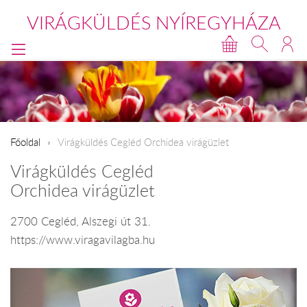
VIRÁGKÜLDÉS NYÍREGYHÁZA
Főoldal
Virágküldés Cegléd Orchidea virágüzlet
Virágküldés Cegléd
Orchidea virágüzlet
2700 Cegléd, Alszegi út 31.
https://www.viragavilagba.hu