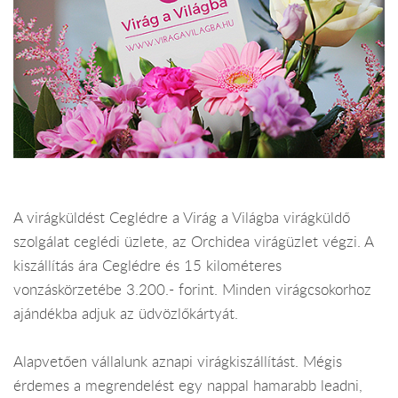
A virágküldést Ceglédre a Virág a Világba virágküldő
szolgálat ceglédi üzlete, az Orchidea virágüzlet végzi. A
kiszállítás ára Ceglédre és 15 kilométeres
vonzáskörzetébe 3.200.- forint. Minden virágcsokorhoz
ajándékba adjuk az üdvözlőkártyát.
Alapvetően vállalunk aznapi virágkiszállítást. Mégis
érdemes a megrendelést egy nappal hamarabb leadni,