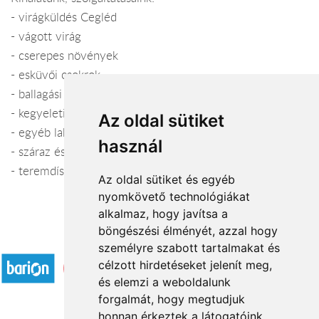
- virágküldés Cegléd
- vágott virág
- cserepes növények
- esküvői csokrok
- ballagási csokrok
- kegyeleti koszorúk
Az oldal sütiket
- egyéb lakásdekorációs kellékek, kaspók
használ
- száraz és művirágok
- teremdíszítés, templomdíszítés
Az oldal sütiket és egyéb
nyomkövető technológiákat
alkalmaz, hogy javítsa a
böngészési élményét, azzal hogy
Elfogadott fizetési módok
személyre szabott tartalmakat és
célzott hirdetéseket jelenít meg,
és elemzi a weboldalunk
forgalmát, hogy megtudjuk
honnan érkeztek a látogatóink.