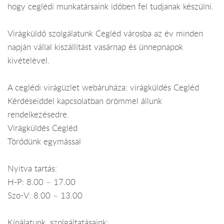
hogy ceglédi munkatársaink időben fel tudjanak készülni.
Virágküldő szolgálatunk Cegléd városba az év minden
napján vállal kiszállítást vasárnap és ünnepnapok
kivételével.
A ceglédi virágüzlet webáruháza: virágküldés Cegléd
Kérdéseiddel kapcsolatban örömmel állunk
rendelkezésedre.
Virágküldés Cegléd
Törődünk egymással
Nyitva tartás:
H-P: 8.00 – 17.00
Szo-V: 8.00 – 13.00
Kínálatunk, szolgáltatásaink: