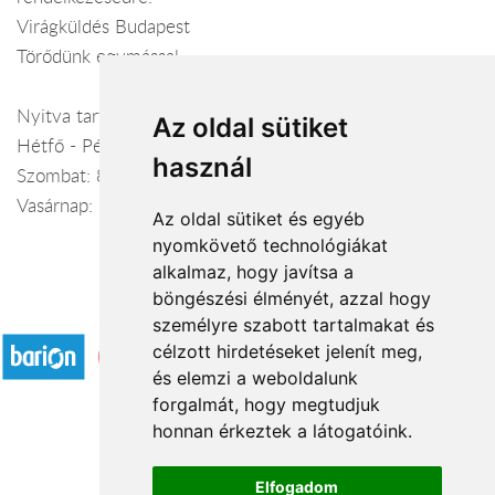
Virágküldés Budapest
Törődünk egymással
Nyitva tartás:
Az oldal sütiket
Hétfő - Péntek: 8:00-19:00
használ
Szombat: 8:00-18:00
Vasárnap: 9:00-15:00
Az oldal sütiket és egyéb
nyomkövető technológiákat
alkalmaz, hogy javítsa a
böngészési élményét, azzal hogy
Elfogadott fizetési módok
személyre szabott tartalmakat és
célzott hirdetéseket jelenít meg,
és elemzi a weboldalunk
forgalmát, hogy megtudjuk
honnan érkeztek a látogatóink.
Á.SZ.F.
Elfogadom