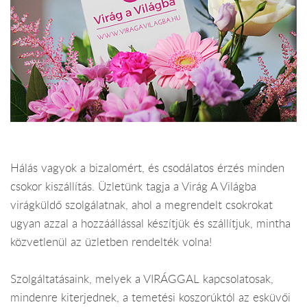
Hálás vagyok a bizalomért, és csodálatos érzés minden
csokor kiszállítás. Üzletünk tagja a Virág A Világba
virágküldő szolgálatnak, ahol a megrendelt csokrokat
ugyan azzal a hozzáállással készítjük és szállítjuk, mintha
közvetlenül az üzletben rendelték volna!
Szolgáltatásaink, melyek a VIRÁGGAL kapcsolatosak,
mindenre kiterjednek, a temetési koszorúktól az esküvői