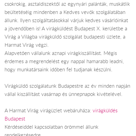
csokrokig, asztaldíszektől az egynyári palánták, muskátlik
beültetéséig mindenben a Kedves vevők szolgálatában
állunk. Ilyen szolgáltatásokkal várjuk kedves vásárlóinkat
a jövendőben is! A virágküldést Budapest X. kerületbe a
Virág a Világba virágküldő szolgálat budapesti üzlete, a
Harmat Virág végzi.
Alapvetően vállalunk aznapi virágkiszállítást. Mégis
érdemes a megrendelést egy nappal hamarabb leadni,
hogy munkatársaink időben fel tudjanak készülni.
Virágküldő szolgálatunk Budapestre az év minden napján
vállal kiszállítást vasárnap és ünnepnapok kivételével.
A Harmat Virág virágüzlet webáruháza:
virágküldés
Budapest
Kérdéseiddel kapcsolatban örömmel állunk
rendelkezésedre.