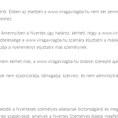
ől. Ebben az esetben a www.viragavilagba.hu nem kér semmi
teshez.
 Amennyiben a Nyertes úgy határoz, kérheti, hogy a www.vira
telessége a www.viragavilagba.hu számára eljuttatni a másik
dja a nyereményt eljuttatni más személynek.
em kérhet más, a www.viragavilagba.hu oldalon szereplő ajá
ok nem szponzorálja, támogatja, szervezi, és nem adminisztrál
kodik a Nyertesek személyes adatainak biztonságáról és megt
ljárási szabályokat, amelyek a Nyertes Személyes Adatai megf