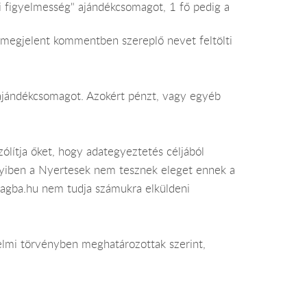
i figyelmesség" ajándékcsomagot, 1 fő pedig a
t megjelent kommentben szereplő nevet feltölti
t ajándékcsomagot. Azokért pénzt, vagy egyéb
zólítja őket, hogy adategyeztetés céljából
nyiben a Nyertesek nem tesznek eleget ennek a
lagba.hu nem tudja számukra elküldeni
elmi törvényben meghatározottak szerint,