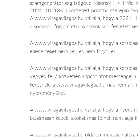
számgenerátor segítségével kisorsol 1 + 1 főt.
2024. 10. 18-án közzétett posztba szereplő “Pö
A www.viragavilagba.hu vállalja, hogy a 2024. 1
a sorsolási folyamatba. A sorsolásról felvételt k
A www.viragavilagba.hu vállalja, hogy a sorsol
ellenértéket nem kér, és nem fogad el.
A www.viragavilagba.hu vállalja, hogy a sorsolás
vegyék fel a közvetlen kapcsolatot messenger 
kérésnek, a www.viragavilagba.hu-nak nem áll 
nyereményüket.
A www.viragavilagba.hu vállalja, hogy a nyerem
bizalmasan kezeli, azokat más félnek nem adja 
A www.viragavilagba.hu oldalon megtalálható a r