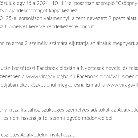
 Közülük egy fő a 2024. 10. 14-ei posztban szereplő “Csöppny
tyi" ajándékcsomagot kapja kézhez.
0. 25-ei sorsoláson valamennyi, a fent nevezett 2 poszt alat
észít, amelyet kérésre rendelkezésre bocsát.
áson nyertes 2 személy számára eljuttatja az általuk megnyer
 után közzéteszi Facebook oldalán a Nyertesek neveit, és fels
üzenetben a www.viragavilagba.hu Facebook oldalával. Amen
módjában őket közvetlenül megkeresni. Emiatt a www.viragavi
ény kiszállításához szükséges személyes adatokat az Adatvéd
ki, és nem használja fel semmi egyéb módon/célból.
észletes Adatvédelmi nyilatkozat.