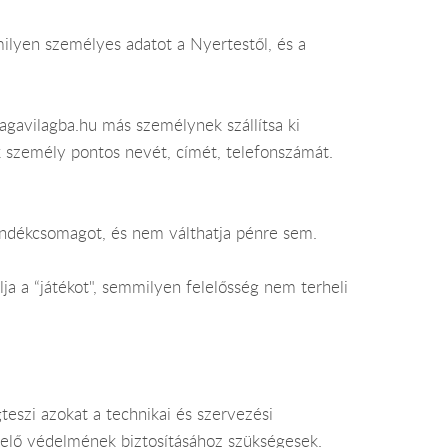
lyen személyes adatot a Nyertestől, és a
gavilagba.hu más személynek szállítsa ki
 személy pontos nevét, címét, telefonszámát.
ndékcsomagot, és nem válthatja pénre sem.
ja a “játékot", semmilyen felelősség nem terheli
eszi azokat a technikai és szervezési
elelő védelmének biztosításához szükségesek.