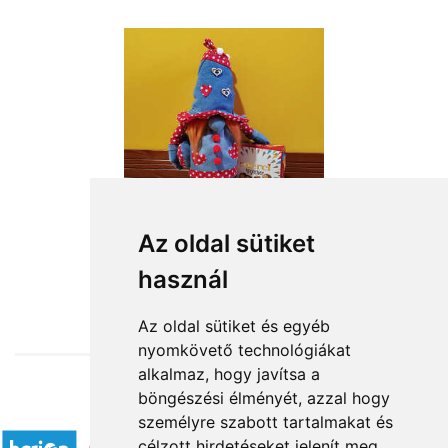
Az oldal sütiket
használ
from HUF18,360
Az oldal sütiket és egyéb
nyomkövető technológiákat
alkalmaz, hogy javítsa a
böngészési élményét, azzal hogy
Accepted payment methods
személyre szabott tartalmakat és
célzott hirdetéseket jelenít meg,