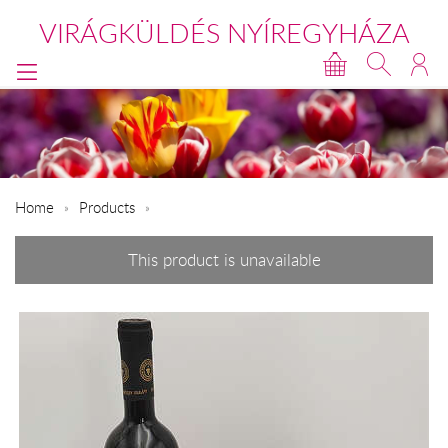
VIRÁGKÜLDÉS NYÍREGYHÁZA
Home
Products
This product is unavailable