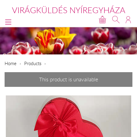
VIRÁGKÜLDÉS NYÍREGYHÁZA
Home
Products
This product is unavailable