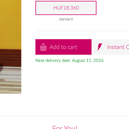
HUF18,360
standard
Add to cart
Instant 
Next delivery date: August 11, 2026
For You!