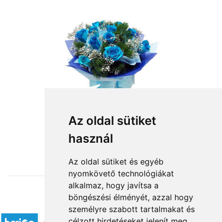
Az oldal sütiket
használ
from HUF32,000
Az oldal sütiket és egyéb
nyomkövető technológiákat
alkalmaz, hogy javítsa a
böngészési élményét, azzal hogy
Accepted payment methods
személyre szabott tartalmakat és
célzott hirdetéseket jelenít meg,