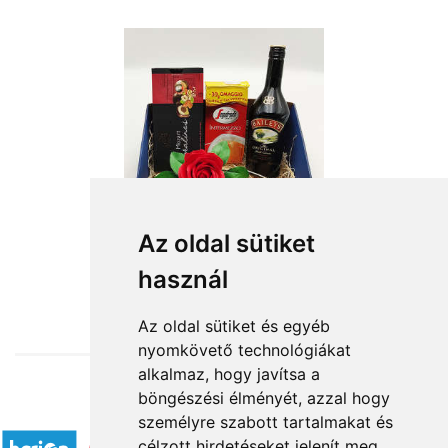
Az oldal sütiket
használ
from HUF21,320
Az oldal sütiket és egyéb
nyomkövető technológiákat
alkalmaz, hogy javítsa a
böngészési élményét, azzal hogy
Accepted payment methods
személyre szabott tartalmakat és
célzott hirdetéseket jelenít meg,