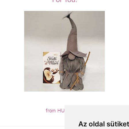
from HUF15,120
Az oldal sütike