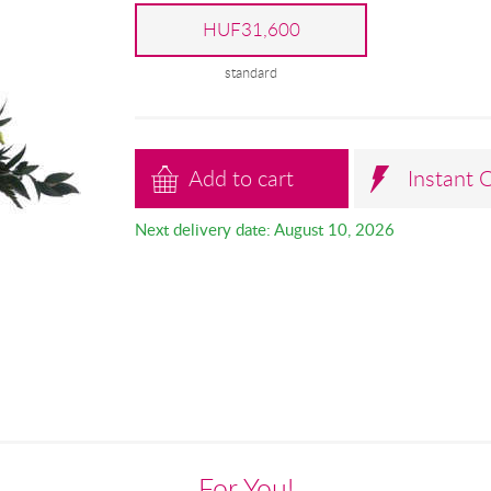
HUF31,600
standard
Add to cart
Instant 
Next delivery date: August 10, 2026
For You!