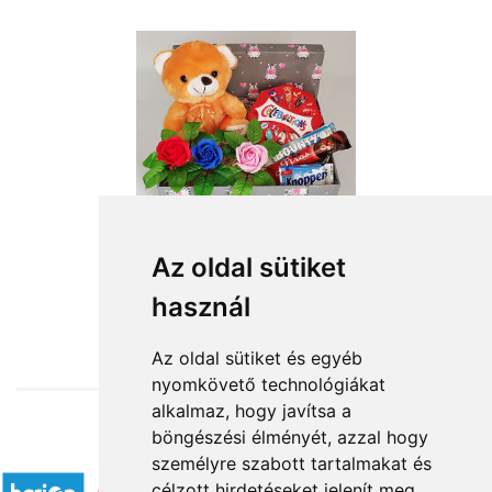
Az oldal sütiket
használ
from HUF16,200
Az oldal sütiket és egyéb
nyomkövető technológiákat
alkalmaz, hogy javítsa a
böngészési élményét, azzal hogy
Accepted payment methods
személyre szabott tartalmakat és
célzott hirdetéseket jelenít meg,