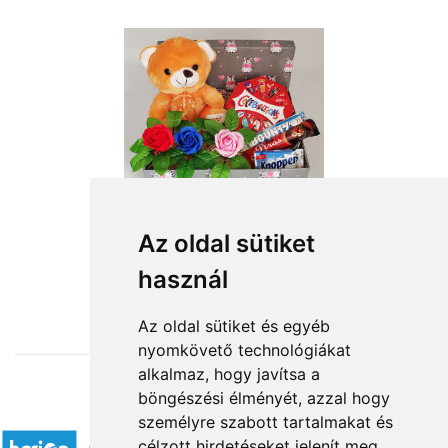
Az oldal sütiket
használ
from HUF16,200
Az oldal sütiket és egyéb
nyomkövető technológiákat
alkalmaz, hogy javítsa a
böngészési élményét, azzal hogy
Accepted payment methods
személyre szabott tartalmakat és
célzott hirdetéseket jelenít meg,