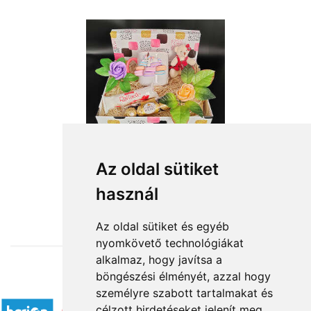
Az oldal sütiket
használ
from HUF17,360
Az oldal sütiket és egyéb
nyomkövető technológiákat
alkalmaz, hogy javítsa a
böngészési élményét, azzal hogy
Accepted payment methods
személyre szabott tartalmakat és
célzott hirdetéseket jelenít meg,