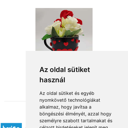
Az oldal sütiket
használ
from HUF11,360
Az oldal sütiket és egyéb
nyomkövető technológiákat
alkalmaz, hogy javítsa a
böngészési élményét, azzal hogy
Accepted payment methods
személyre szabott tartalmakat és
célzott hirdetéseket jelenít meg,