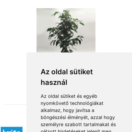
Az oldal sütiket
használ
from HUF12,960
Az oldal sütiket és egyéb
nyomkövető technológiákat
alkalmaz, hogy javítsa a
böngészési élményét, azzal hogy
Accepted payment methods
személyre szabott tartalmakat és
célzott hirdetéseket jelenít meg,