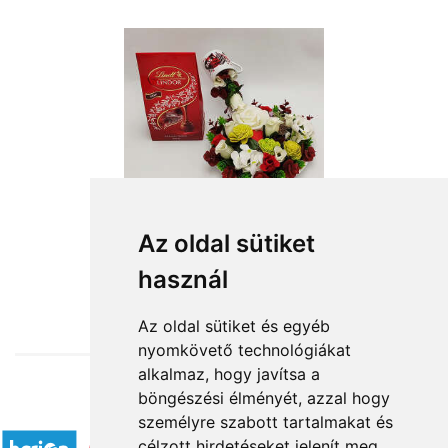
Az oldal sütiket
használ
from HUF17,600
Az oldal sütiket és egyéb
nyomkövető technológiákat
alkalmaz, hogy javítsa a
böngészési élményét, azzal hogy
Accepted payment methods
személyre szabott tartalmakat és
célzott hirdetéseket jelenít meg,