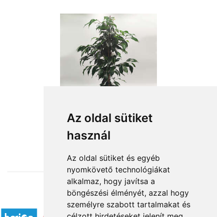
Az oldal sütiket
használ
from HUF12,960
Az oldal sütiket és egyéb
nyomkövető technológiákat
alkalmaz, hogy javítsa a
böngészési élményét, azzal hogy
Accepted payment methods
személyre szabott tartalmakat és
célzott hirdetéseket jelenít meg,