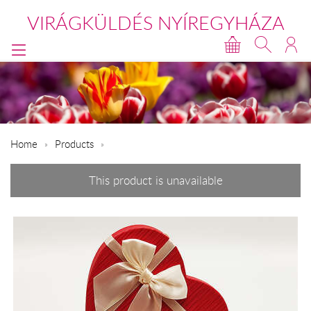
VIRÁGKÜLDÉS NYÍREGYHÁZA
Home
Products
This product is unavailable