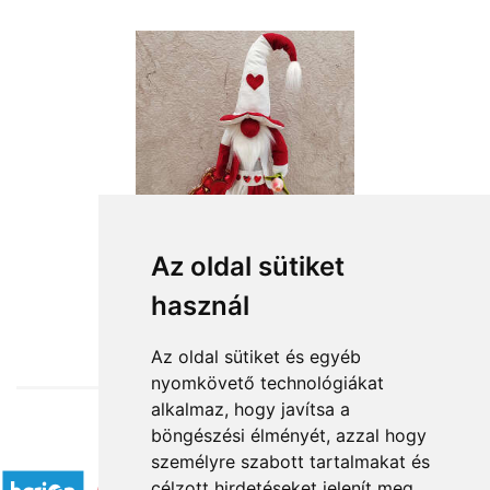
Az oldal sütiket
használ
from HUF19,600
Az oldal sütiket és egyéb
nyomkövető technológiákat
alkalmaz, hogy javítsa a
böngészési élményét, azzal hogy
Accepted payment methods
személyre szabott tartalmakat és
célzott hirdetéseket jelenít meg,