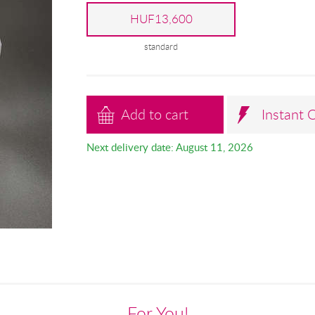
HUF13,600
standard
Add to cart
Instant 
Next delivery date: August 11, 2026
For You!