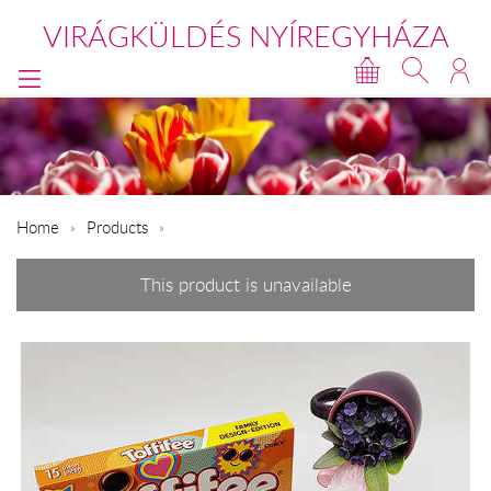
VIRÁGKÜLDÉS NYÍREGYHÁZA
Home
Products
This product is unavailable