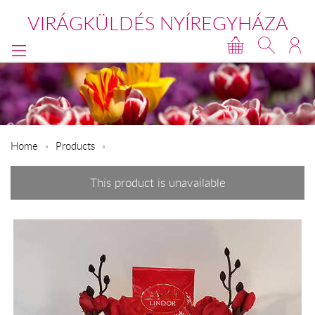
VIRÁGKÜLDÉS NYÍREGYHÁZA
Home
Products
This product is unavailable