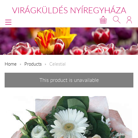
VIRÁGKÜLDÉS NYÍREGYHÁZA
Home
Products
Celestial
This product is unavailable