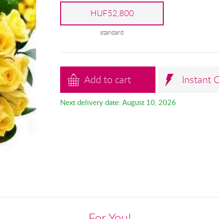
HUF52,800
standard
Add to cart
Instant 
Next delivery date: August 10, 2026
For You!