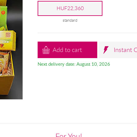
HUF22,360
standard
Add to cart
Instant 
Next delivery date: August 10, 2026
For You!