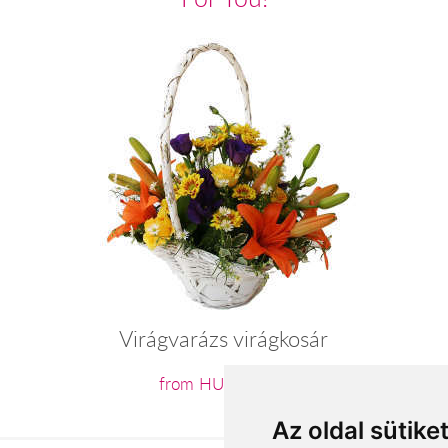
Virágvarázs virágkosár
from HUF27,160
Az oldal sütike